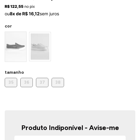
ermudas
R$ 122,55
no pix
ou
8x de R$ 16,12
sem juros
cor
 Macacões
tamanho
35
36
37
38
Produto Indiponível - Avise-me