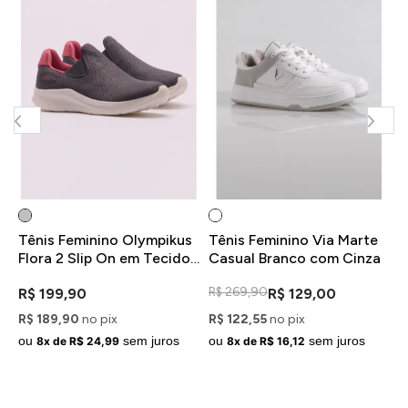
p
Tênis Feminino Olympikus
Tênis Feminino Via Marte
T
Flora 2 Slip On em Tecido
Casual Branco com Cinza
C
Casual Cinza com Rosa
P
R$ 269,90
R
R$ 199,90
R$ 129,00
R$ 189,90
no pix
R$ 122,55
no pix
R
ou
sem juros
ou
sem juros
o
8x de R$ 24,99
8x de R$ 16,12