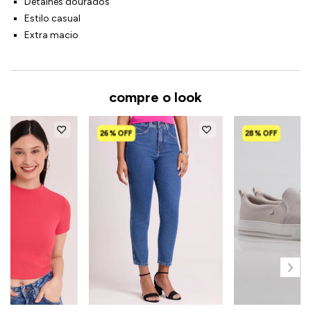
Detalhes dourados
Estilo casual
Extra macio
compre o look
26% OFF
28% OFF