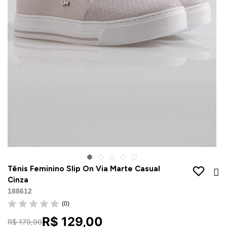
Jaquetas
Jaquetas
a
al
Conjunto
a
Tênis Feminino Slip On Via Marte Casual
Cinza
188612
(0)
R$ 129,00
R$ 179,90