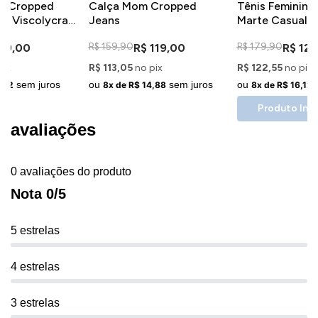
ca Cropped
Calça Mom Cropped
Tênis Feminino 
m Viscolycra
Jeans
Marte Casual C
ta Rosa
R$ 159,90
R$ 179,90
29,00
R$ 119,00
R$ 129
pix
R$ 113,05
no pix
R$ 122,55
no pix
sem juros
ou
sem juros
ou
,62
8x de R$ 14,88
8x de R$ 16,12
Produto Indi
avaliações
0 avaliações do produto
Nota 0/5
5 estrelas
4 estrelas
3 estrelas