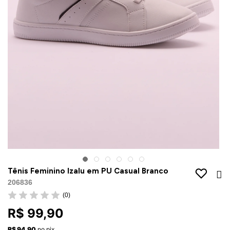
Jaquetas
Jaquetas
a
al
Conjunto
a
Tênis Feminino Izalu em PU Casual Branco
206836
(0)
R$ 99,90
R$ 94,90
no pix