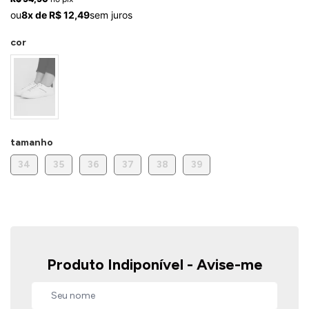
ermudas
ou
8x de R$ 12,49
sem juros
cor
 Macacões
tamanho
34
35
36
37
38
39
Produto Indiponível - Avise-me