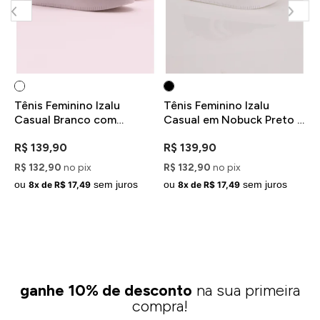
PU
Tênis Feminino Izalu
Tênis Feminino Izalu
T
Casual Branco com
Casual em Nobuck Preto e
C
Recortes Cinza
Branco
M
R$ 139,90
R$ 139,90
R
R$ 132,90
no pix
R$ 132,90
no pix
R
ou
sem juros
ou
sem juros
o
8x de R$ 17,49
8x de R$ 17,49
ganhe 10% de desconto
na sua primeira
compra!