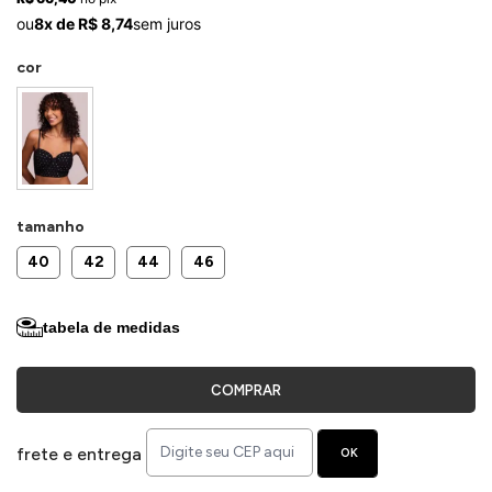
ermudas
ou
8x de R$ 8,74
sem juros
cor
 Macacões
tamanho
40
42
44
46
tabela de medidas
COMPRAR
frete e entrega
OK