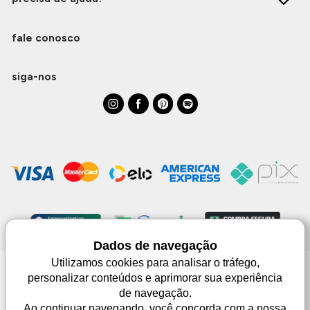
fale conosco
siga-nos
Dados de navegação
Utilizamos cookies para analisar o tráfego,
personalizar conteúdos e aprimorar sua experiência
Monjuá | CNPJ 98.102.650/0083-99 | Av. Júlio de Castilhos, 1553 - 02 - Três
de navegação.
Passos | © Todos os direitos reservados
As imagens aqui apresentadas são meramente lustrativas, podendo haver
Ao continuar navegando, você concorda com a nossa