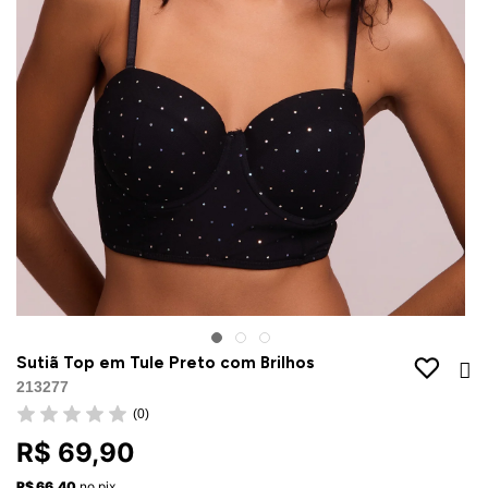
Jaquetas
Jaquetas
a
al
Conjunto
a
Sutiã Top em Tule Preto com Brilhos
213277
(0)
R$ 69,90
R$ 66,40
no pix