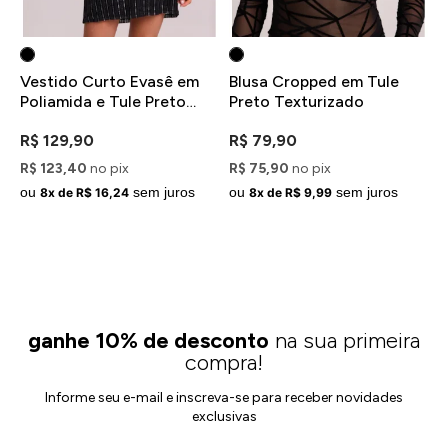
Vestido Curto Evasê em
Blusa Cropped em Tule
B
Poliamida e Tule Preto
Preto Texturizado
C
com Recorte nas Costas e
B
R
R$ 129,90
R$ 79,90
Brilhos
R$ 123,40
no pix
R$ 75,90
no pix
R
ou
sem juros
ou
sem juros
o
8x de R$ 16,24
8x de R$ 9,99
ganhe 10% de desconto
na sua primeira
compra!
Informe seu e-mail e inscreva-se para receber novidades
exclusivas