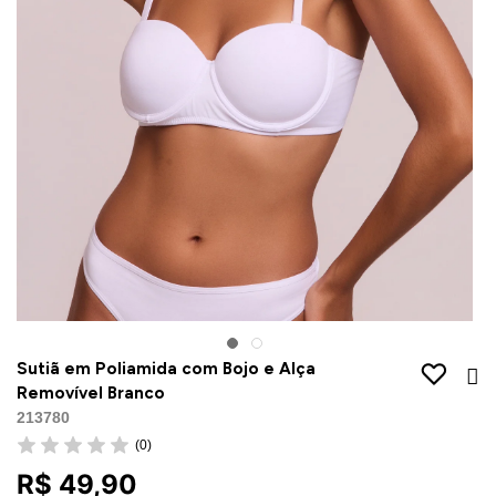
Jaquetas
Jaquetas
a
al
Conjunto
a
Sutiã em Poliamida com Bojo e Alça
Removível Branco
213780
(0)
R$ 49,90