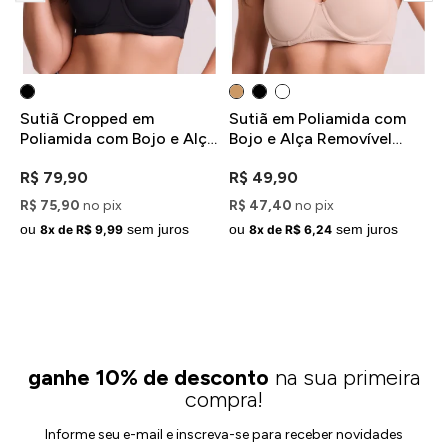
Sutiã Cropped em
Sutiã em Poliamida com
S
Poliamida com Bojo e Alça
Bojo e Alça Removível
B
Removível Preto
Bege
B
R$ 79,90
R$ 49,90
R
R$ 75,90
no pix
R$ 47,40
no pix
R
ou
sem juros
ou
sem juros
o
8x de R$ 9,99
8x de R$ 6,24
ganhe 10% de desconto
na sua primeira
compra!
Informe seu e-mail e inscreva-se para receber novidades