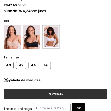
ermudas
R$ 47,40
no pix
ou
8x de R$ 6,24
sem juros
cor
 Macacões
tamanho
40
42
44
46
tabela de medidas
COMPRAR
frete e entrega
OK