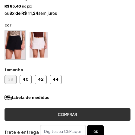
ermudas
R$ 85,40
no pix
ou
8x de R$ 11,24
sem juros
cor
 Macacões
tamanho
38
40
42
44
tabela de medidas
COMPRAR
frete e entrega
OK