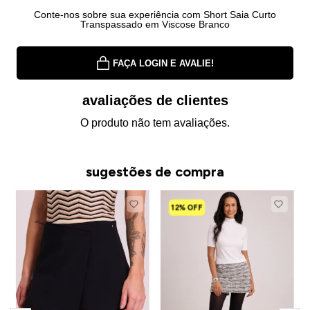
Conte-nos sobre sua experiência com Short Saia Curto
Transpassado em Viscose Branco
FAÇA LOGIN E AVALIE!
avaliações de clientes
O produto não tem avaliações.
sugestões de compra
12% OFF
S
E
R
R
R
o