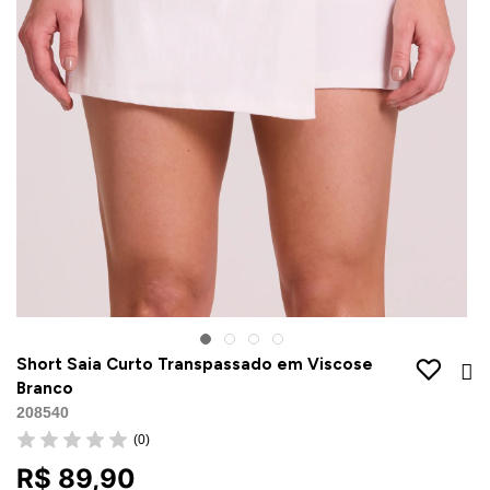
Jaquetas
Jaquetas
a
al
Conjunto
a
Short Saia Curto Transpassado em Viscose
Branco
208540
(0)
R$ 89,90