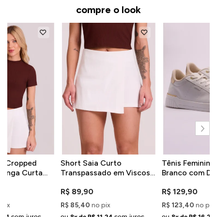
compre o look
ca Cropped
Short Saia Curto
Tênis Feminino 
Manga Curta
Transpassado em Viscose
Branco com De
Branco
Dourados
R$ 89,90
R$ 129,90
 pix
R$ 85,40
no pix
R$ 123,40
no pix
sem juros
ou
sem juros
ou
,24
8x de R$ 11,24
8x de R$ 16,24