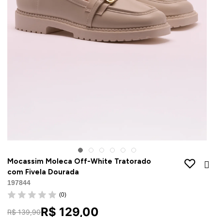
Jaquetas
Jaquetas
a
al
Conjunto
a
Mocassim Moleca Off-White Tratorado
com Fivela Dourada
197844
(0)
R$ 129,00
R$ 139,90