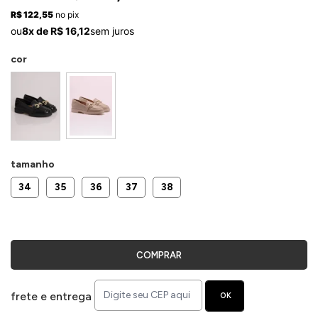
ermudas
R$ 122,55
no pix
ou
8x de R$ 16,12
sem juros
cor
 Macacões
tamanho
34
35
36
37
38
COMPRAR
frete e entrega
OK