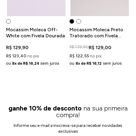
Mocassim Moleca Off-
Mocassim Moleca Preto
M
White com Fivela Dourada
Tratorado com Fivela
c
Dourada
R$ 139,90
R
R$ 129,90
R$ 129,00
R$ 123,40
no pix
R$ 122,55
no pix
R
ou
sem juros
ou
sem juros
o
8x de R$ 16,24
8x de R$ 16,12
ganhe 10% de desconto
na sua primeira
compra!
Informe seu e-mail e inscreva-se para receber novidades
exclusivas