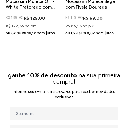
Mocassim Moleca Off-
Mocassim Moleca Bege
M
White Tratorado com
com Fivela Dourada
c
Fivela Dourada
R$ 139,90
R$ 119,90
R$ 129,00
R$ 69,00
R
R$ 122,55
no pix
R$ 65,55
no pix
R
ou
sem juros
ou
sem juros
o
8x de R$ 16,12
8x de R$ 8,62
ganhe 10% de desconto
na sua primeira
compra!
Informe seu e-mail e inscreva-se para receber novidades
exclusivas