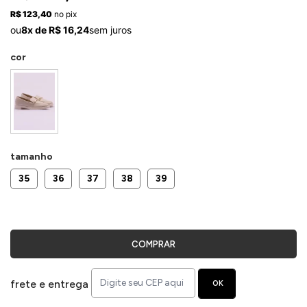
ermudas
R$ 123,40
no pix
ou
8x de R$ 16,24
sem juros
cor
 Macacões
tamanho
35
36
37
38
39
COMPRAR
frete e entrega
OK