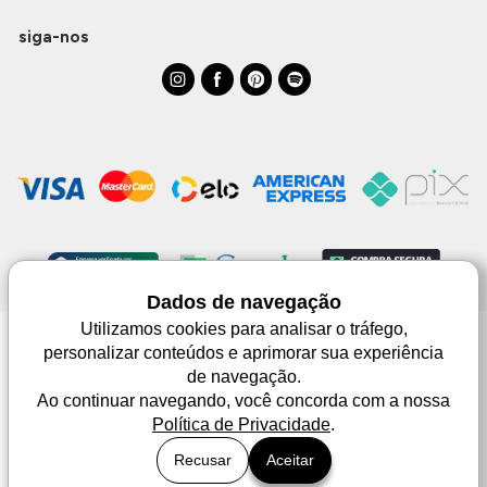
siga-nos
Dados de navegação
Utilizamos cookies para analisar o tráfego,
personalizar conteúdos e aprimorar sua experiência
Monjuá | CNPJ 98.102.650/0083-99 | Av. Júlio de Castilhos, 1553 - 02 - Três
de navegação.
Passos | © Todos os direitos reservados
As imagens aqui apresentadas são meramente lustrativas, podendo haver
Ao continuar navegando, você concorda com a nossa
diferença de tonalidade dependendo do monitor.
Política de Privacidade
.
Recusar
Aceitar