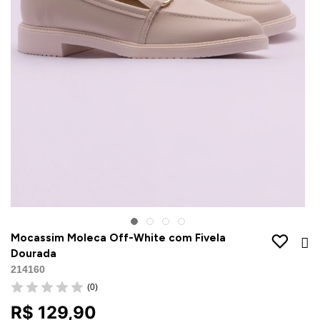
Jaquetas
Jaquetas
a
al
Conjunto
a
Mocassim Moleca Off-White com Fivela
Dourada
214160
(0)
R$ 129,90