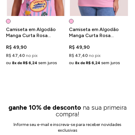
Camiseta em Algodão
Camiseta em Algodão
C
Manga Curta Rosa
Manga Curta Rosa
A
Estampa La Dolce Vita
Estampa La Dolce Vita
A
R$ 49,90
R$ 49,90
R
Plus Size
D
R$ 47,40
no pix
R$ 47,40
no pix
R
ou
sem juros
ou
sem juros
o
8x de R$ 6,24
8x de R$ 6,24
ganhe 10% de desconto
na sua primeira
compra!
Informe seu e-mail e inscreva-se para receber novidades
exclusivas