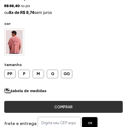
ermudas
R$ 66,40
no pix
ou
8x de R$ 8,74
sem juros
cor
 Macacões
tamanho
PP
P
M
G
GG
tabela de medidas
COMPRAR
frete e entrega
OK