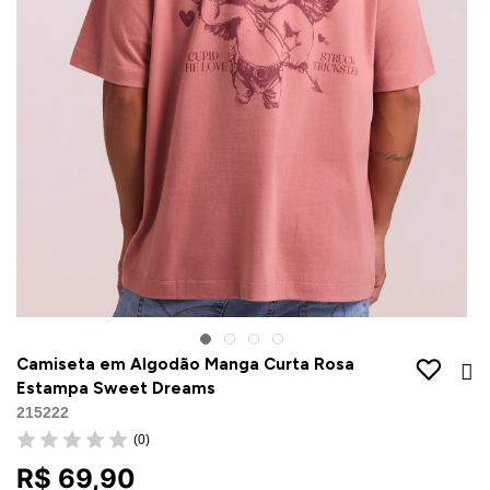
Jaquetas
Jaquetas
a
al
Conjunto
a
Camiseta em Algodão Manga Curta Rosa
Estampa Sweet Dreams
215222
(0)
R$ 69,90