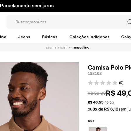
Parcelamento sem juros
ino
Jeans
Básicos
Coleções Indígenas
Calç
página inicial
masculino
Camisa Polo P
192102
(0)
R$ 49,
R$ 69,90
R$ 46,55
no pix
ou
8x de R$ 6,12
sem ju
cor