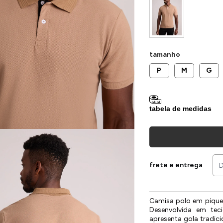
tamanho
P
M
G
tabela de medidas
frete e entrega
Camisa polo em piquet
Desenvolvida em teci
apresenta gola tradic