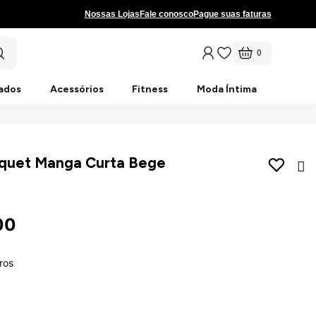
Nossas Lojas
Fale conosco
Pague suas faturas
0
ados
Acessórios
Fitness
Moda Íntima
iquet Manga Curta Bege
00
ros