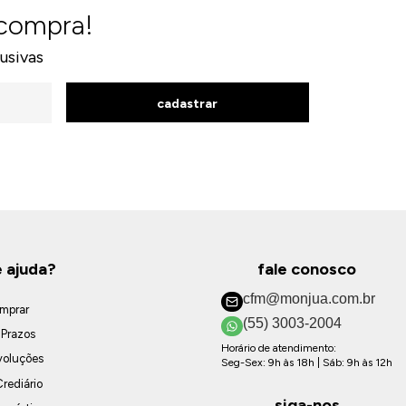
 compra!
usivas
cadastrar
e ajuda?
fale conosco
cfm@monjua.com.br
mprar
(55) 3003-2004
 Prazos
Horário de atendimento:
voluções
Seg-Sex: 9h às 18h | Sáb: 9h às 12h
rediário
siga-nos