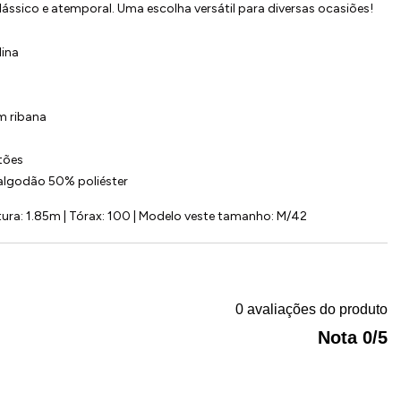
lássico e atemporal. Uma escolha versátil para diversas ocasiões!
ina
m ribana
tões
lgodão 50% poliéster
ura: 1.85m | Tórax: 100 | Modelo veste tamanho: M/42
0 avaliações do produto
Nota 0/5