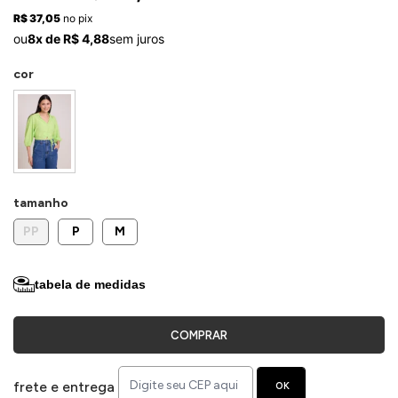
ermudas
R$ 37,05
no pix
ou
8x de R$ 4,88
sem juros
cor
 Macacões
tamanho
PP
P
M
tabela de medidas
COMPRAR
frete e entrega
OK