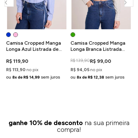
Camisa Cropped Manga
Camisa Cropped Manga
C
Longa Azul Listrada de
Longa Branca Listrada
L
Amarração
com Verde
A
R$ 139,90
R$ 119,90
R$ 99,00
R
R$ 113,90
no pix
R$ 94,05
no pix
R
ou
sem juros
ou
sem juros
o
8x de R$ 14,99
8x de R$ 12,38
ganhe 10% de desconto
na sua primeira
compra!