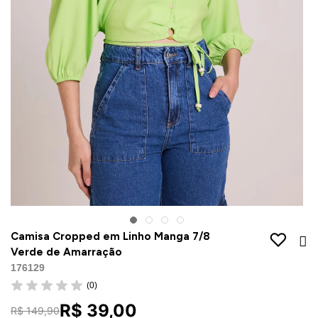
Jaquetas
Jaquetas
a
al
Conjunto
a
Camisa Cropped em Linho Manga 7/8
Verde de Amarração
176129
(0)
R$ 39,00
R$ 149,90