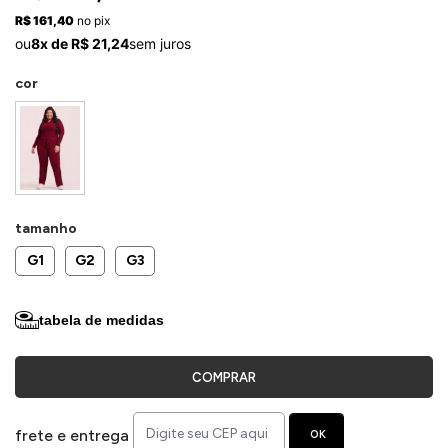
ermudas
R$ 161,40
no pix
ou
8x de R$ 21,24
sem juros
cor
 Macacões
tamanho
G1
G2
G3
tabela de medidas
COMPRAR
frete e entrega
OK