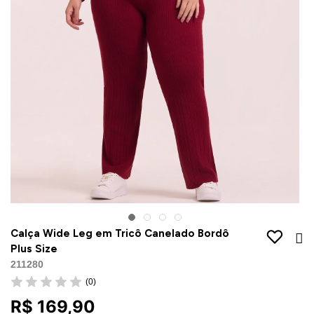
Jaquetas
Jaquetas
a
al
Conjunto
a
Calça Wide Leg em Tricô Canelado Bordô
Plus Size
211280
(0)
R$ 169,90