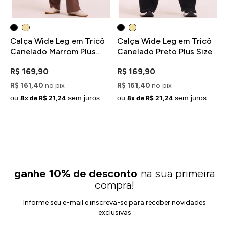
Calça Wide Leg em Tricô
Calça Wide Leg em Tricô
B
Canelado Marrom Plus
Canelado Preto Plus Size
B
Size
R$ 169,90
R$ 169,90
R
R$ 161,40
no pix
R$ 161,40
no pix
R
ou
sem juros
ou
sem juros
o
8x de R$ 21,24
8x de R$ 21,24
ganhe 10% de desconto
na sua primeira
compra!
Informe seu e-mail e inscreva-se para receber novidades
exclusivas