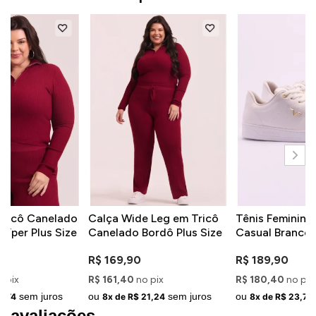
Tricô Canelado
Calça Wide Leg em Tricô
Tênis Feminino
Zíper Plus Size
Canelado Bordô Plus Size
Casual Branco
Detalhes Dour
R$ 169,90
R$ 189,90
o pix
R$ 161,40
no pix
R$ 180,40
no pix
sem juros
ou
sem juros
ou
8,74
8x de R$ 21,24
8x de R$ 23,74
avaliações