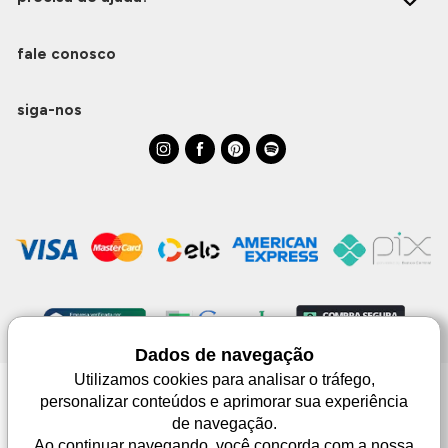
fale conosco
siga-nos
Dados de navegação
Utilizamos cookies para analisar o tráfego,
personalizar conteúdos e aprimorar sua experiência
Monjuá | CNPJ 98.102.650/0083-99 | Av. Júlio de Castilhos, 1553 - 02 - Três
de navegação.
Passos | © Todos os direitos reservados
As imagens aqui apresentadas são meramente lustrativas, podendo haver
Ao continuar navegando, você concorda com a nossa