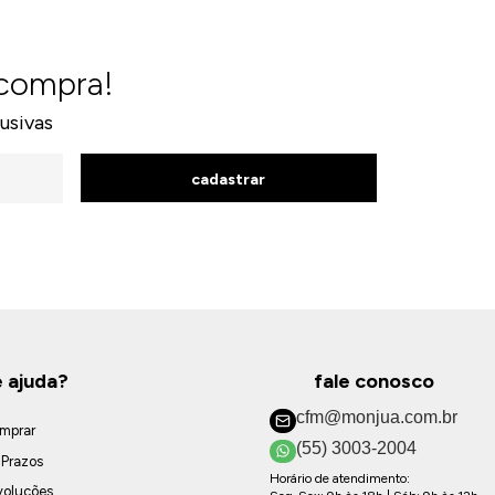
 compra!
usivas
cadastrar
e ajuda?
fale conosco
cfm@monjua.com.br
mprar
(55) 3003-2004
 Prazos
Horário de atendimento:
voluções