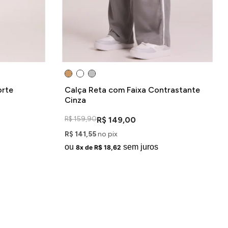
orte
Calça Reta com Faixa Contrastante
Cinza
R$ 159,90
R$ 149,00
R$ 141,55
no pix
ou
sem juros
8x de R$ 18,62