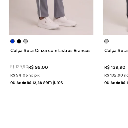
Calça Reta Cinza com Listras Brancas
Calça Reta
R$ 129,90
R$ 99,00
R$ 139,90
R$ 94,05
no pix
R$ 132,90
no
ou
sem juros
ou
8x de R$ 12,38
8x de R$ 