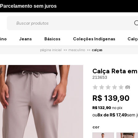
Parcelamento sem juros
ino
Jeans
Básicos
Coleções Indígenas
Calç
página inicial
masculino
calças
Calça Reta em
213653
(0)
R$ 139,90
R$ 132,90
no pix
ou
8x de R$ 17,49
sem j
cor