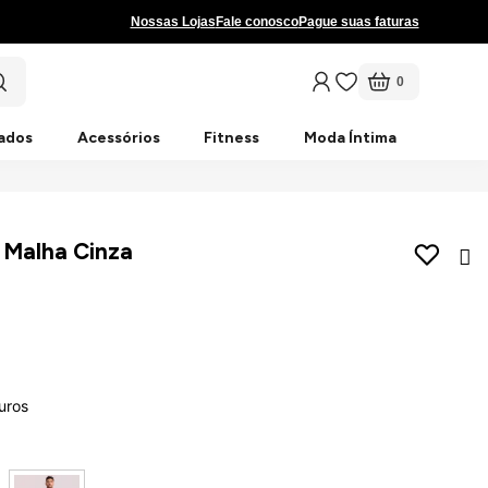
Nossas Lojas
Fale conosco
Pague suas faturas
0
ados
Acessórios
Fitness
Moda Íntima
 Malha Cinza
uros