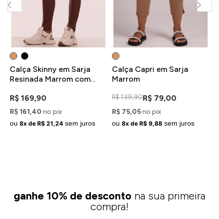
Calça Skinny em Sarja
Calça Capri em Sarja
C
Resinada Marrom com
Marrom
M
Recortes
R$ 139,90
R
R$ 169,90
R$ 79,00
R$ 161,40
no pix
R$ 75,05
no pix
R
ou
sem juros
ou
sem juros
o
8x de R$ 21,24
8x de R$ 9,88
ganhe 10% de desconto
na sua primeira
compra!