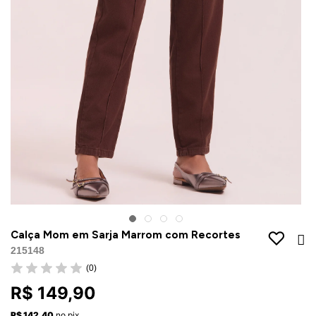
Jaquetas
Jaquetas
a
al
Conjunto
a
Calça Mom em Sarja Marrom com Recortes
215148
(0)
R$ 149,90
R$ 142,40
no pix