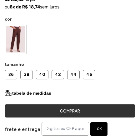
ermudas
ou
8x de R$ 18,74
sem juros
cor
 Macacões
tamanho
36
38
40
42
44
46
tabela de medidas
COMPRAR
frete e entrega
OK