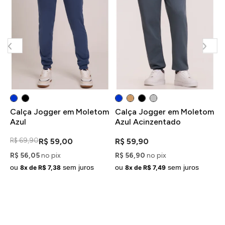
o
Calça Jogger em Moletom
Calça Jogger em Moletom
C
Azul
Azul Acinzentado
A
e
R$ 69,90
R
R$ 59,00
R$ 59,90
R$ 56,05
no pix
R$ 56,90
no pix
R
ou
sem juros
ou
sem juros
o
8x de R$ 7,38
8x de R$ 7,49