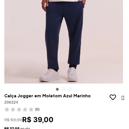
Jaquetas
Jaquetas
a
al
Conjunto
a
Calça Jogger em Moletom Azul Marinho
206324
(0)
R$ 39,00
R$ 59,90
R$ 37,05
no pix