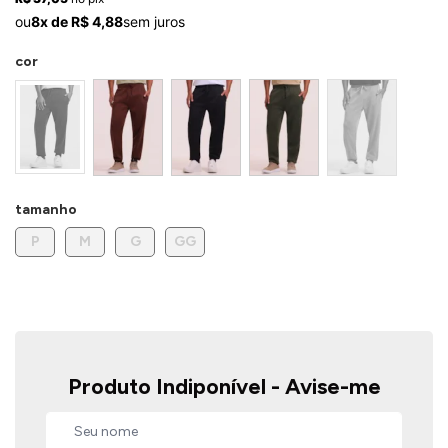
ermudas
ou
8x de R$ 4,88
sem juros
cor
 Macacões
tamanho
P
M
G
GG
Produto Indiponível - Avise-me