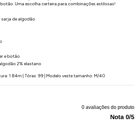
 botão. Uma escolha certeira para combinações estilosas!
 sarja de algodão
o
r e botão
lgodão 2% elastano
ura: 1.84m | Tórax: 99 | Modelo veste tamanho: M/40
0 avaliações do produto
Nota 0/5