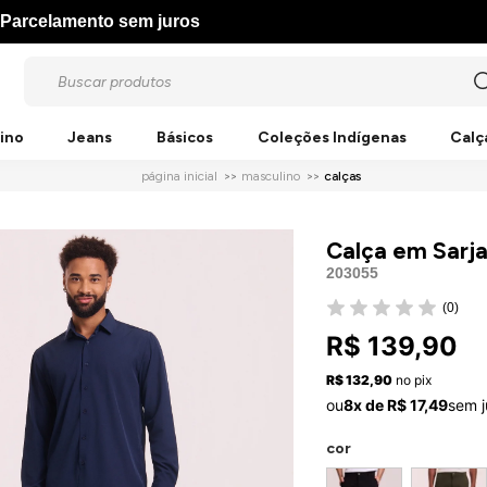
Parcelamento sem juros
ino
Jeans
Básicos
Coleções Indígenas
Calç
página inicial
masculino
calças
Calça em Sarj
203055
(0)
R$ 139,90
R$ 132,90
no pix
ou
8x de R$ 17,49
sem j
cor