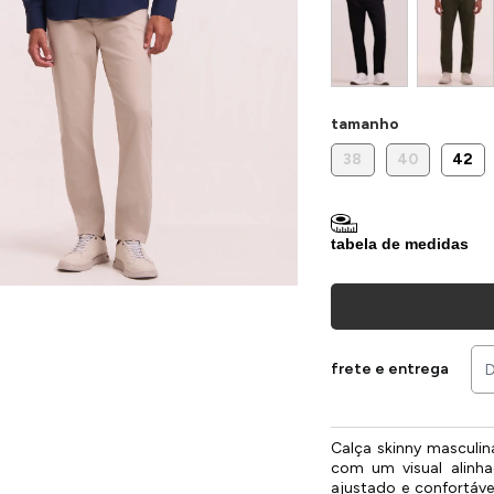
tamanho
38
40
42
tabela de medidas
frete e entrega
Calça skinny masculi
com um visual alinh
ajustado e confortáve