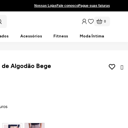
Nossas Lojas
Fale conosco
Pague suas faturas
0
ados
Acessórios
Fitness
Moda Íntima
a de Algodão Bege
uros