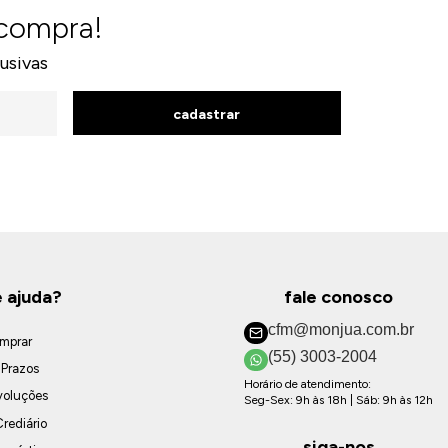
 compra!
usivas
cadastrar
e ajuda?
fale conosco
cfm@monjua.com.br
mprar
(55) 3003-2004
 Prazos
Horário de atendimento:
voluções
Seg-Sex: 9h às 18h | Sáb: 9h às 12h
rediário
siga-nos