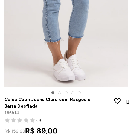
Jaquetas
Jaquetas
a
al
Conjunto
a
Calça Capri Jeans Claro com Rasgos e
Barra Desfiada
186914
(0)
R$ 89,00
R$ 159,90