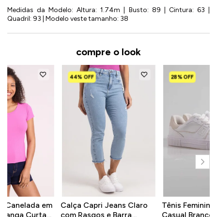
Medidas da Modelo: Altura: 1.74m | Busto: 89 | Cintura: 63 |
Quadril: 93 | Modelo veste tamanho: 38
compre o look
44% OFF
28% OFF
ca Canelada em
Calça Capri Jeans Claro
Tênis Feminino
 Manga Curta
com Rasgos e Barra
Casual Branco 