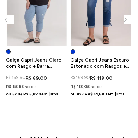
Calça Capri Jeans Claro
Calça Capri Jeans Escuro
C
s
com Rasgo e Barra
Estonado com Rasgos e
E
Desfiada Plus Size
Barra Dobrada
D
R$ 169,90
R$ 169,90
R
R$ 69,00
R$ 119,00
R$ 65,55
no pix
R$ 113,05
no pix
R
ou
sem juros
ou
sem juros
o
8x de R$ 8,62
8x de R$ 14,88