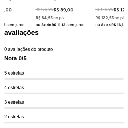
Desfiada
R$ 159,90
R$ 179,90
29,00
R$ 89,00
R$ 129
pix
R$ 84,55
no pix
R$ 122,55
no pix
sem juros
ou
sem juros
ou
,62
8x de R$ 11,12
8x de R$ 16,12
avaliações
0 avaliações do produto
Nota 0/5
5 estrelas
4 estrelas
3 estrelas
2 estrelas