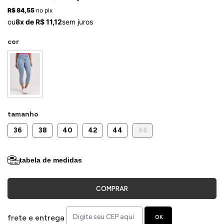
ermudas
R$ 84,55
no pix
ou
8x de R$ 11,12
sem juros
cor
 Macacões
tamanho
36
38
40
42
44
46
tabela de medidas
COMPRAR
frete e entrega
OK