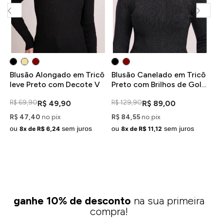
Blusão Alongado em Tricô
Blusão Canelado em Tricô
B
leve Preto com Decote V
Preto com Brilhos de Gola
M
Alta
E
R$ 69,90
R$ 129,90
R
R$ 49,90
R$ 89,00
R$ 47,40
no pix
R$ 84,55
no pix
R
ou
sem juros
ou
sem juros
o
8x de R$ 6,24
8x de R$ 11,12
ganhe 10% de desconto
na sua primeira
compra!