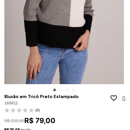
Jaquetas
Jaquetas
a
al
Conjunto
a
Blusão em Tricô Preto Estampado
165611
(0)
R$ 79,00
R$ 229,90
R$ 75,05
no pix