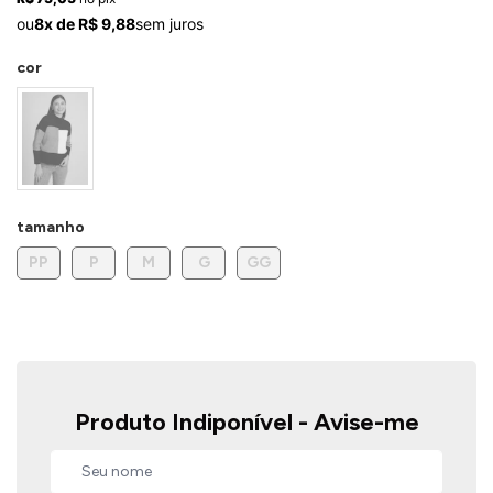
ermudas
ou
8x de R$ 9,88
sem juros
cor
 Macacões
tamanho
PP
P
M
G
GG
Produto Indiponível - Avise-me