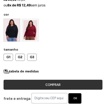
ermudas
ou
8x de R$ 12,49
sem juros
cor
 Macacões
tamanho
G1
G2
G3
tabela de medidas
COMPRAR
frete e entrega
OK