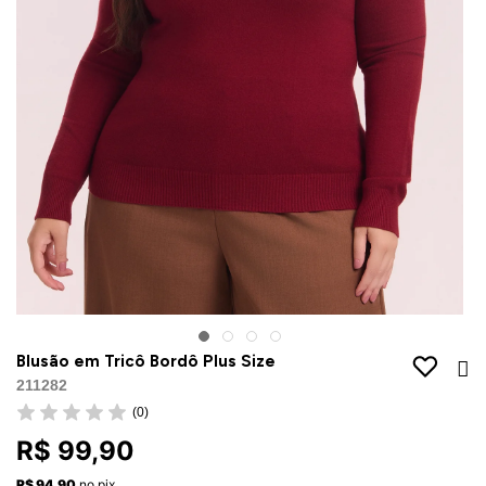
Jaquetas
Jaquetas
a
al
Conjunto
a
Blusão em Tricô Bordô Plus Size
211282
(0)
R$ 99,90
R$ 94,90
no pix