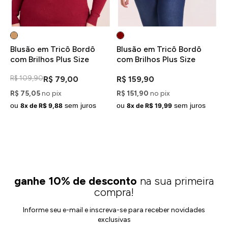
o
Blusão em Tricô Bordô
Blusão em Tricô Bordô
B
e
com Brilhos Plus Size
com Brilhos Plus Size
c
R$ 109,90
R$ 79,00
R$ 159,90
R
R$ 75,05
no pix
R$ 151,90
no pix
R
ou
sem juros
ou
sem juros
o
8x de R$ 9,88
8x de R$ 19,99
ganhe 10% de desconto
na sua primeira
compra!
Informe seu e-mail e inscreva-se para receber novidades
exclusivas