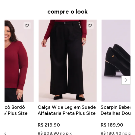
compre o look
Tricô Bordô
Calça Wide Leg em Suede
Scarpin Bebecê
 V Plus Size
Alfaiataria Preta Plus Size
Detalhes Dour
R$ 219,90
R$ 189,90
pix
R$ 208,90
no pix
R$ 180,40
no pix