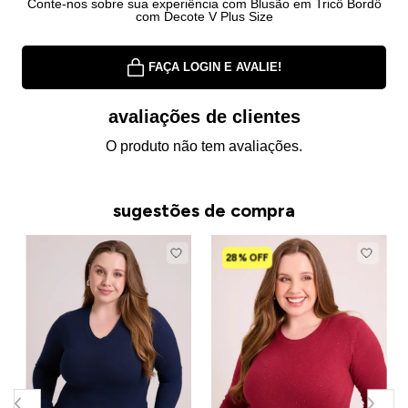
Conte-nos sobre sua experiência com Blusão em Tricô Bordô
com Decote V Plus Size
FAÇA LOGIN E AVALIE!
avaliações de clientes
O produto não tem avaliações.
sugestões de compra
28% OFF
B
c
R
R
o