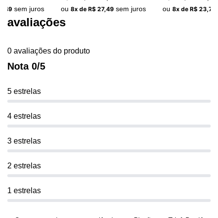
sem juros
ou
sem juros
ou
2,49
8x de R$ 27,49
8x de R$ 23,74
avaliações
0 avaliações do produto
Nota 0/5
5 estrelas
4 estrelas
3 estrelas
2 estrelas
1 estrelas