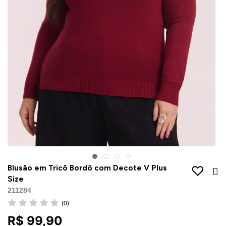
Jaquetas
Jaquetas
a
al
Conjunto
a
Blusão em Tricô Bordô com Decote V Plus
Size
211284
(0)
R$ 99,90