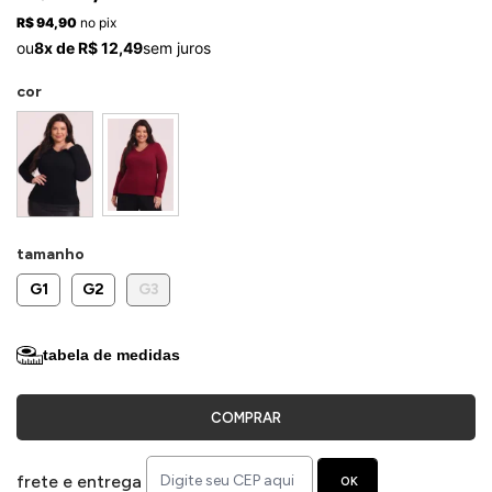
ermudas
R$ 94,90
no pix
ou
8x de R$ 12,49
sem juros
cor
 Macacões
tamanho
G1
G2
G3
tabela de medidas
COMPRAR
frete e entrega
OK