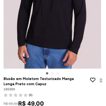
Jaquetas
Jaquetas
a
al
Conjunto
a
Blusão em Moletom Texturizado Manga
Longa Preto com Capuz
185369
(0)
R$ 49,00
R$ 99,90