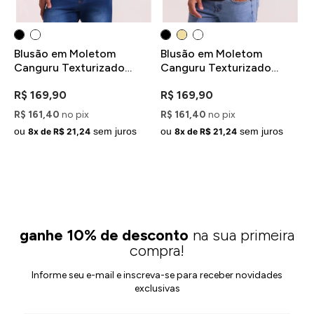
Blusão em Moletom
Blusão em Moletom
B
z
Canguru Texturizado
Canguru Texturizado
C
Preto com Capuz
Preto com Capuz
R
R$ 169,90
R$ 169,90
R$ 161,40
no pix
R$ 161,40
no pix
R
ou
sem juros
ou
sem juros
o
8x de R$ 21,24
8x de R$ 21,24
ganhe 10% de desconto
na sua primeira
compra!
Informe seu e-mail e inscreva-se para receber novidades
exclusivas