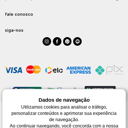
fale conosco
siga-nos
Dados de navegação
Utilizamos cookies para analisar o tráfego,
personalizar conteúdos e aprimorar sua experiência
Monjuá | CNPJ 98.102.650/0083-99 | Av. Júlio de Castilhos, 1553 - 02 - Três
de navegação.
Passos | © Todos os direitos reservados
As imagens aqui apresentadas são meramente lustrativas, podendo haver
Ao continuar navegando, você concorda com a nossa