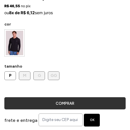
ermudas
R$ 46,55
no pix
ou
8x de R$ 6,12
sem juros
cor
 Macacões
tamanho
P
M
G
GG
COMPRAR
frete e entrega
OK