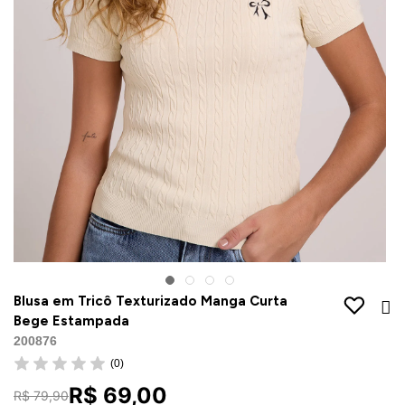
Jaquetas
Jaquetas
a
al
Conjunto
a
Blusa em Tricô Texturizado Manga Curta
Bege Estampada
200876
(0)
R$ 69,00
R$ 79,90