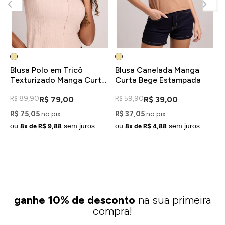
Blusa Polo em Tricô
Blusa Canelada Manga
B
Texturizado Manga Curta
Curta Bege Estampada
C
Bege
R$ 89,90
R$ 59,90
R
R$ 79,00
R$ 39,00
R$ 75,05
no pix
R$ 37,05
no pix
R
ou
sem juros
ou
sem juros
o
8x de R$ 9,88
8x de R$ 4,88
ganhe 10% de desconto
na sua primeira
compra!