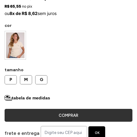
ermudas
R$ 65,55
no pix
ou
8x de R$ 8,62
sem juros
cor
 Macacões
tamanho
P
M
G
tabela de medidas
COMPRAR
frete e entrega
OK