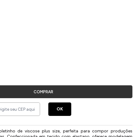
COMPRAR
OK
letinho de viscose plus size, perfeita para compor produções
as. Confeccionada em tecido com elastano, oferece modelagem