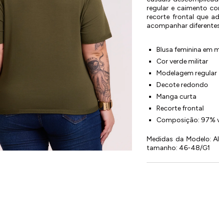
regular e caimento c
recorte frontal que 
acompanhar diferente
Blusa feminina em m
Cor verde militar
Modelagem regular
Decote redondo
Manga curta
Recorte frontal
Composição: 97% v
Medidas da Modelo: Alt
tamanho: 46-48/G1