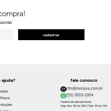
 compra!
usivas
cadastrar
e ajuda?
fale conosco
cfm@monjua.com.br
mprar
(55) 3003-2004
 Prazos
Horário de atendimento:
voluções
Seg-Sex: 9h às 18h | Sáb: 9h às 12h