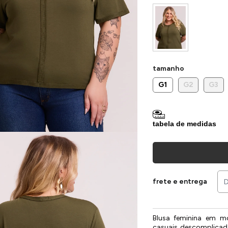
tamanho
G1
G2
G3
tabela de medidas
frete e entrega
Blusa feminina em mo
casuais descomplicad