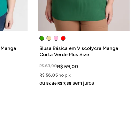
a Manga
Blusa Básica em Viscolycra Manga
Curta Verde Plus Size
R$ 69,90
R$ 59,00
R$ 56,05
no pix
ou
sem juros
8x de R$ 7,38