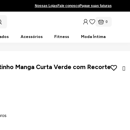
Nossas Lojas
Fale conosco
Pague suas faturas
0
ados
Acessórios
Fitness
Moda Íntima
tinho Manga Curta Verde com Recorte
uros