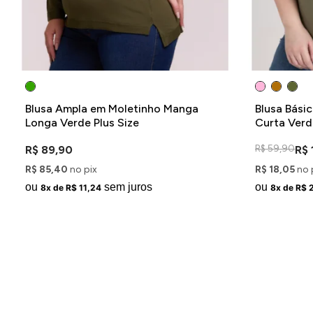
Blusa Ampla em Moletinho Manga
Blusa Bási
Longa Verde Plus Size
Curta Verde
R$ 59,90
R$ 89,90
R$ 
R$ 85,40
no pix
R$ 18,05
no 
ou
sem juros
ou
8x de R$ 11,24
8x de R$ 