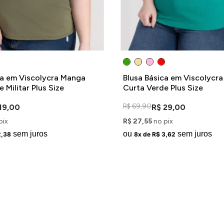
ca em Viscolycra Manga
Blusa Básica em Viscolycr
 Militar Plus Size
Curta Verde Plus Size
R$ 69,90
19,00
R$ 29,00
pix
R$ 27,55
no pix
sem juros
ou
sem juros
2,38
8x de R$ 3,62