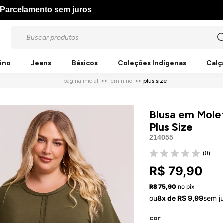
Parcelamento sem juros
ino
Jeans
Básicos
Coleções Indígenas
Calç
página inicial
feminino
plus size
Blusa em Mole
Plus Size
214055
(0)
R$ 79,90
R$ 75,90
no pix
ou
8x de R$ 9,99
sem j
cor