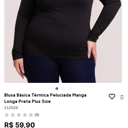
Jaquetas
Jaquetas
a
al
Conjunto
a
Blusa Básica Térmica Peluciada Manga
Longa Preta Plus Size
212526
(0)
R$ 59,90