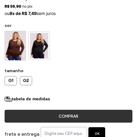
ermudas
R$ 56,90
no pix
ou
8x de R$ 7,49
sem juros
cor
 Macacões
tamanho
G1
G2
tabela de medidas
COMPRAR
frete e entrega
OK