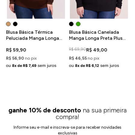
Blusa Básica Térmica
Blusa Básica Canelada
B
Peluciada Manga Longa
Manga Longa Preta Plus
P
Marrom Plus Size
Size
P
R$ 69,90
R$ 59,90
R$ 49,00
R
R$ 56,90
no pix
R$ 46,55
no pix
R
ou
sem juros
ou
sem juros
o
8x de R$ 7,49
8x de R$ 6,12
ganhe 10% de desconto
na sua primeira
compra!
Informe seu e-mail e inscreva-se para receber novidades
exclusivas