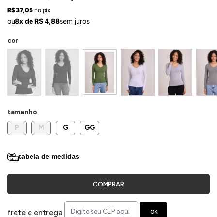
ermudas
R$ 37,05
no pix
ou
8x de R$ 4,88
sem juros
cor
 Macacões
tamanho
P
M
G
GG
tabela de medidas
COMPRAR
frete e entrega
OK