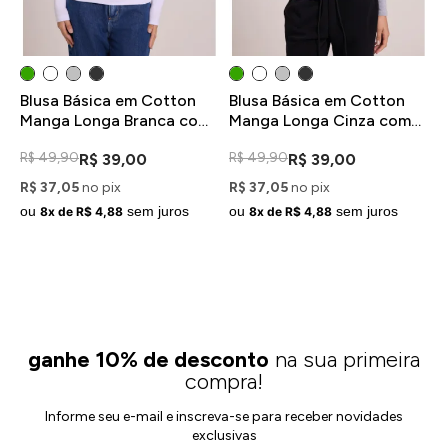
Blusa Básica em Cotton
Blusa Básica em Cotton
B
o
Manga Longa Branca com
Manga Longa Cinza com
V
Decote V
Decote V
V
R$ 49,90
R$ 49,90
R
R$ 39,00
R$ 39,00
R$ 37,05
no pix
R$ 37,05
no pix
R
ou
sem juros
ou
sem juros
o
8x de R$ 4,88
8x de R$ 4,88
ganhe 10% de desconto
na sua primeira
compra!
Informe seu e-mail e inscreva-se para receber novidades
exclusivas