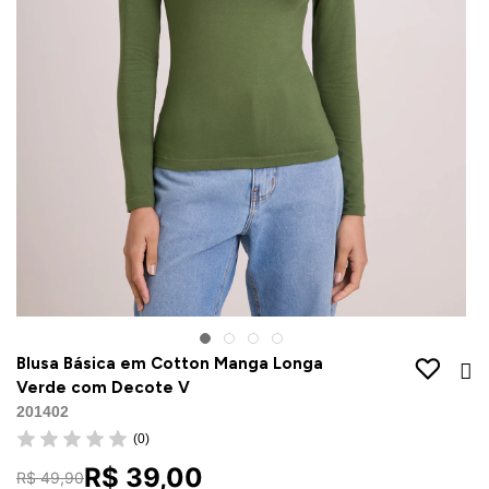
Jaquetas
Jaquetas
a
al
Conjunto
a
Blusa Básica em Cotton Manga Longa
Verde com Decote V
201402
(0)
R$ 39,00
R$ 49,90