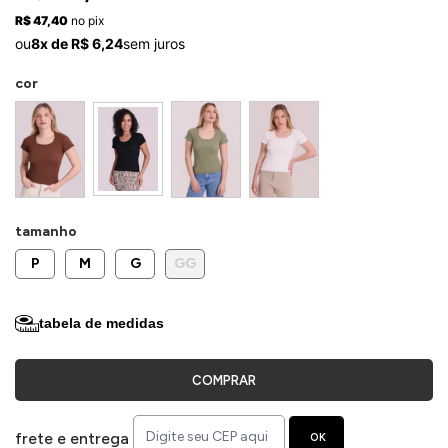
ermudas
R$ 47,40
no pix
ou
8x de R$ 6,24
sem juros
cor
 Macacões
tamanho
P
M
G
GG
tabela de medidas
COMPRAR
frete e entrega
OK