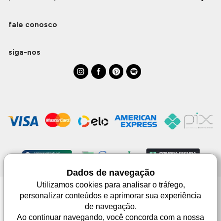
fale conosco
siga-nos
Dados de navegação
Utilizamos cookies para analisar o tráfego,
personalizar conteúdos e aprimorar sua experiência
Monjuá | CNPJ 98.102.650/0083-99 | Av. Júlio de Castilhos, 1553 - 02 - Três
de navegação.
Passos | © Todos os direitos reservados
As imagens aqui apresentadas são meramente lustrativas, podendo haver
Ao continuar navegando, você concorda com a nossa