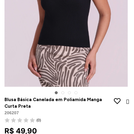
Jaquetas
Jaquetas
a
al
Conjunto
a
Blusa Básica Canelada em Poliamida Manga
Curta Preta
206207
(0)
R$ 49,90