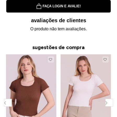
FAÇA LOGIN E AVALIE!
avaliações de clientes
O produto não tem avaliações.
sugestões de compra
B
e
P
V
R
R
o