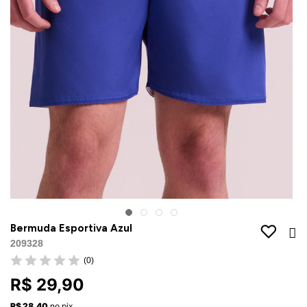
Jaquetas
Jaquetas
a
al
Conjunto
a
Bermuda Esportiva Azul
209328
(0)
R$ 29,90
R$ 28,40
no pix