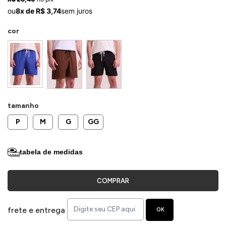
ermudas
ou
8x de R$ 3,74
sem juros
cor
 Macacões
tamanho
P
M
G
GG
tabela de medidas
COMPRAR
frete e entrega
OK