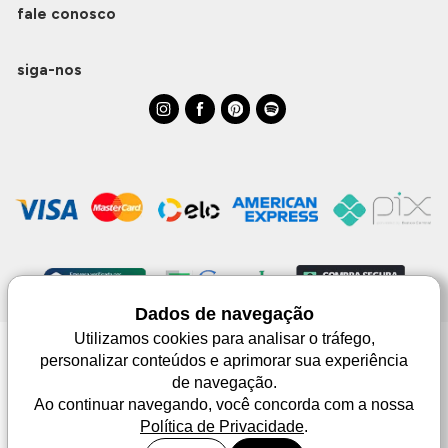
fale conosco
siga-nos
Dados de navegação
Utilizamos cookies para analisar o tráfego,
personalizar conteúdos e aprimorar sua experiência
Monjuá | CNPJ 98.102.650/0083-99 | Av. Júlio de Castilhos, 1553 - 02 - Três
de navegação.
Passos | © Todos os direitos reservados
As imagens aqui apresentadas são meramente lustrativas, podendo haver
Ao continuar navegando, você concorda com a nossa
diferença de tonalidade dependendo do monitor.
Política de Privacidade
.