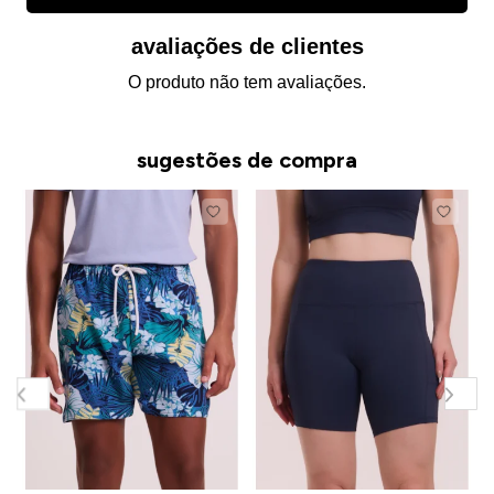
avaliações de clientes
O produto não tem avaliações.
sugestões de compra
B
F
R
R
o