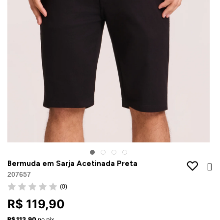
Jaquetas
Jaquetas
a
al
Conjunto
a
Bermuda em Sarja Acetinada Preta
207657
(0)
R$ 119,90
R$ 113,90
no pix