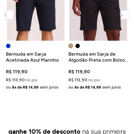
Bermuda em Sarja
Bermuda em Sarja de
B
Acetinada Azul Marinho
Algodão Preta com Bolso
A
Cargo
C
R$ 119,90
R$ 119,90
R
R$ 113,90
no pix
R$ 113,90
no pix
R
ou
sem juros
ou
sem juros
o
8x de R$ 14,99
8x de R$ 14,99
ganhe 10% de desconto
na sua primeira