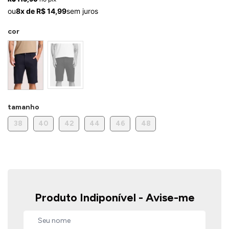
ermudas
ou
8x de R$ 14,99
sem juros
cor
 Macacões
tamanho
38
40
42
44
46
48
Produto Indiponível - Avise-me