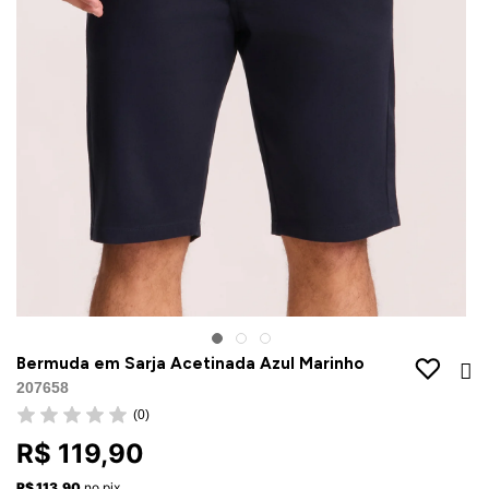
Jaquetas
Jaquetas
a
al
Conjunto
a
Bermuda em Sarja Acetinada Azul Marinho
207658
(0)
R$ 119,90
R$ 113,90
no pix