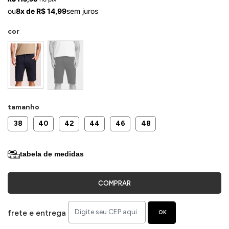
ermudas
ou
8x de R$ 14,99
sem juros
cor
 Macacões
tamanho
38
40
42
44
46
48
tabela de medidas
COMPRAR
frete e entrega
OK