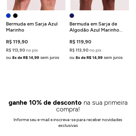
Bermuda em Sarja Azul
Bermuda em Sarja de
B
Marinho
Algodão Azul Marinho
A
com Bolso Cargo
R
R$ 119,90
R$ 119,90
R$ 113,90
no pix
R$ 113,90
no pix
R
ou
sem juros
ou
sem juros
o
8x de R$ 14,99
8x de R$ 14,99
ganhe 10% de desconto
na sua primeira
compra!
Informe seu e-mail e inscreva-se para receber novidades
exclusivas