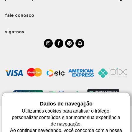
fale conosco
siga-nos
Dados de navegação
Utilizamos cookies para analisar o tráfego,
personalizar conteúdos e aprimorar sua experiência
Monjuá | CNPJ 98.102.650/0083-99 | Av. Júlio de Castilhos, 1553 - 02 - Três
de navegação.
Passos | © Todos os direitos reservados
As imagens aqui apresentadas são meramente lustrativas, podendo haver
Ao continuar navegando, você concorda com a nossa