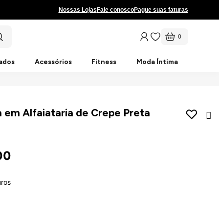
Nossas Lojas
Fale conosco
Pague suas faturas
0
ados
Acessórios
Fitness
Moda Íntima
em Alfaiataria de Crepe Preta
00
uros