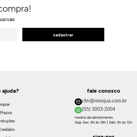
 compra!
usivas
cadastrar
e ajuda?
fale conosco
cfm@monjua.com.br
mprar
(55) 3003-2004
 Prazos
Horário de atendimento:
voluções
Seg-Sex: 9h às 18h | Sáb: 9h às 12h
rediário
siga-nos