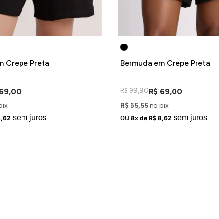
m Crepe Preta
Bermuda em Crepe Preta
R$ 99,90
 69,00
R$ 69,00
pix
R$ 65,55
no pix
sem juros
ou
sem juros
8,62
8x de R$ 8,62