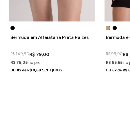
Bermuda em Alfaiataria Preta Raízes
Bermuda e
R$ 149,90
R$ 99,90
R$ 79,00
R$
R$ 75,05
no pix
R$ 65,55
no 
ou
sem juros
ou
8x de R$ 9,88
8x de R$ 