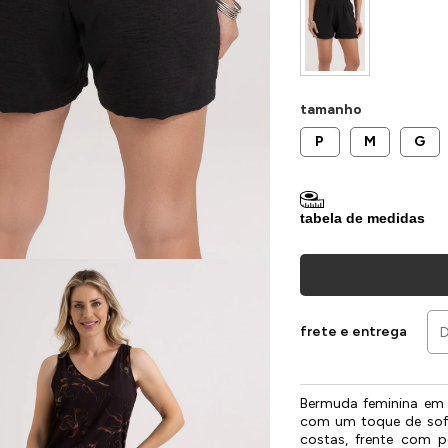
tamanho
P
M
G
tabela de medidas
frete e entrega
Bermuda feminina em a
com um toque de sofi
costas, frente com p