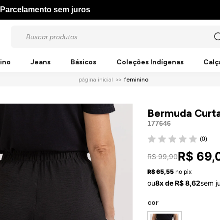
Parcelamento sem juros
ino
Jeans
Básicos
Coleções Indígenas
Calç
página inicial
feminino
Bermuda Curta 
177646
(0)
R$ 69,
R$ 99,90
R$ 65,55
no pix
ou
8x de R$ 8,62
sem j
cor