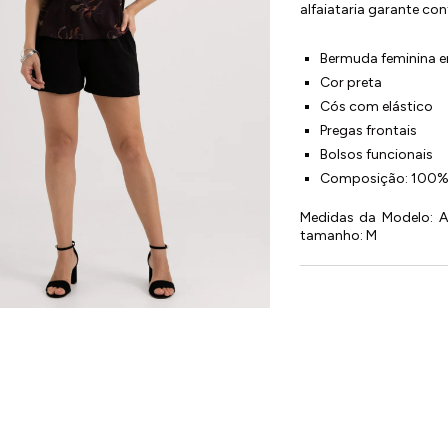
alfaiataria garante con
Bermuda feminina em
Cor preta
Cós com elástico
Pregas frontais
Bolsos funcionais
Composição: 100% 
Medidas da Modelo: Alt
tamanho: M