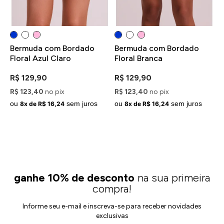
Bermuda com Bordado
Bermuda com Bordado
B
Floral Azul Claro
Floral Branca
F
R
R$ 129,90
R$ 129,90
R$ 123,40
no pix
R$ 123,40
no pix
R
ou
sem juros
ou
sem juros
o
8x de R$ 16,24
8x de R$ 16,24
ganhe 10% de desconto
na sua primeira
compra!
Informe seu e-mail e inscreva-se para receber novidades
exclusivas