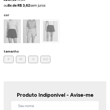
ermudas
ou
8x de R$ 3,62
sem juros
cor
 Macacões
tamanho
P
M
G
GG
Produto Indiponível - Avise-me