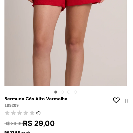
Jaquetas
Jaquetas
a
al
Conjunto
a
Bermuda Cós Alto Vermelha
199209
(0)
R$ 29,00
R$ 39,90
R$ 27,55
no pix