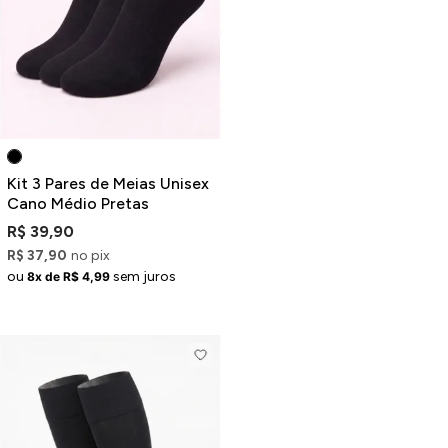
Jaquetas
Jaquetas
a
al
Conjunto
Kit 3 Pares de Meias Unisex
Cano Médio Pretas
R$ 39,90
R$ 37,90
no pix
a
ou
sem juros
8x de R$ 4,99