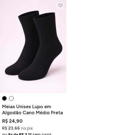
Meias Unisex Lupo em
Algodão Cano Médio Preta
R$ 24,90
R$ 23,66
no pix
ou
sem juros
8x de R$ 3,11