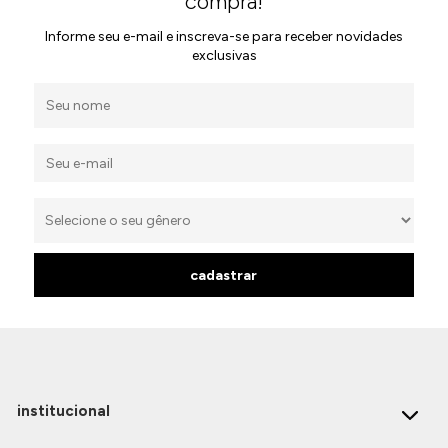
compra!
Informe seu e-mail e inscreva-se para receber novidades
Jaquetas
exclusivas
Jaquetas
a
al
Conjunto
a
cadastrar
institucional