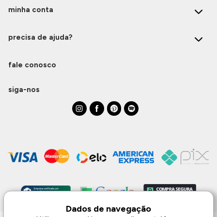
ermudas
minha conta
precisa de ajuda?
 Macacões
fale conosco
siga-nos
Dados de navegação