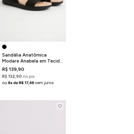
Jaquetas
Jaquetas
a
al
Conjunto
Sandália Anatômica
Modare Anabela em Tecido
Preta
R$ 139,90
R$ 132,90
no pix
a
ou
sem juros
8x de R$ 17,49