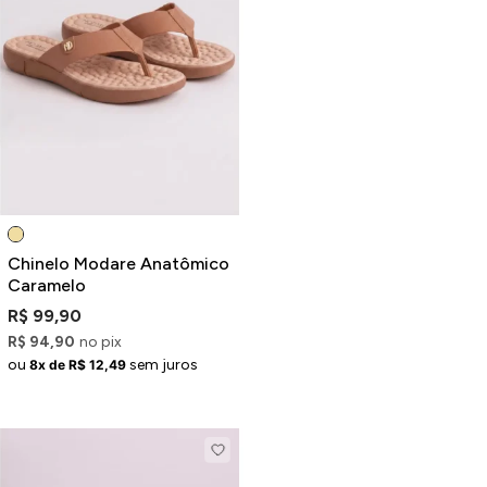
ermudas
 Macacões
Chinelo Modare Anatômico
Caramelo
R$ 99,90
R$ 94,90
no pix
ou
sem juros
8x de R$ 12,49