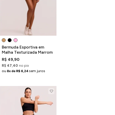
Jaquetas
Jaquetas
a
al
Conjunto
Bermuda Esportiva em
Malha Texturizada Marrom
R$ 49,90
R$ 47,40
no pix
a
ou
sem juros
8x de R$ 6,24