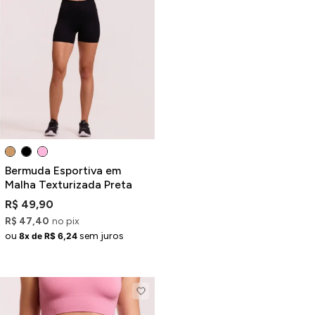
ermudas
 Macacões
Bermuda Esportiva em
Malha Texturizada Preta
R$ 49,90
R$ 47,40
no pix
ou
sem juros
8x de R$ 6,24