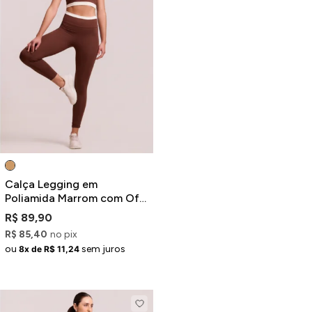
Calça Legging em
Poliamida Marrom com Off-
White
R$ 89,90
R$ 85,40
no pix
ou
sem juros
8x de R$ 11,24