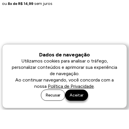
ou
sem juros
8x de R$ 14,99
Dados de navegação
Utilizamos cookies para analisar o tráfego,
ganhe 10% de desconto
na sua primeira
personalizar conteúdos e aprimorar sua experiência
compra!
de navegação.
Ao continuar navegando, você concorda com a
Informe seu e-mail e inscreva-se para receber novidades
exclusivas
nossa
Política de Privacidade
.
Recusar
Aceitar