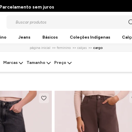
Parcelamento sem juros
ino
Jeans
Básicos
Coleções Indígenas
Calç
página inicial
feminino
calças
cargo
Marcas
Tamanho
Preço