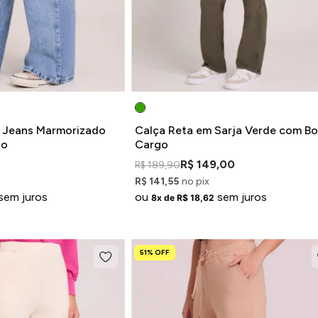
 Jeans Marmorizado
Calça Reta em Sarja Verde com Bo
go
Cargo
R$ 149,00
R$ 189,90
R$ 141,55
no pix
sem juros
ou
sem juros
8x de R$ 18,62
51% OFF