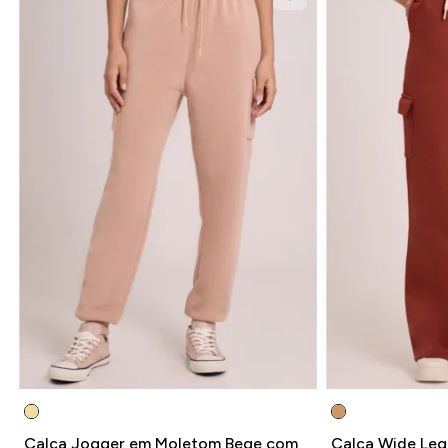
Calça Jogger em Moletom Bege com
Calça Wide Leg