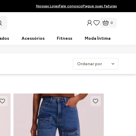
Nossas Lojas
Fale conosco
Pague suas faturas
0
ados
Acessórios
Fitness
Moda Íntima