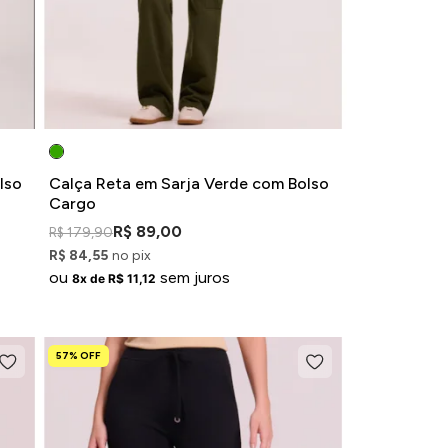
lso
Calça Reta em Sarja Verde com Bolso
Cargo
R$ 89,00
R$ 179,90
R$ 84,55
no pix
ou
sem juros
8x de R$ 11,12
57% OFF