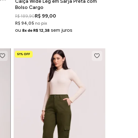
Calça Wide Leg em Sarja Preta com
Bolso Cargo
R$ 99,00
R$ 189,90
R$ 94,05
no pix
ou
sem juros
8x de R$ 12,38
51% OFF