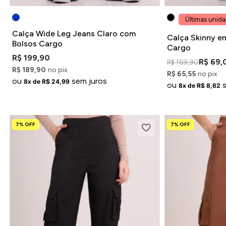
Últimas unid
Calça Wide Leg Jeans Claro com
Calça Skinny e
Bolsos Cargo
Cargo
R$ 199,90
R$ 69,
R$ 169,90
R$ 189,90
no pix
R$ 65,55
no pix
ou
sem juros
8x de R$ 24,99
ou
8x de R$ 8,62
7% OFF
7% OFF