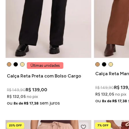
Últimas unidades
Calça Reta Mar
Calça Reta Preta com Bolso Cargo
R$ 139
R$ 149,90
R$ 139,00
R$ 149,90
R$ 132,05
no pix
R$ 132,05
no pix
ou
8x de R$ 17,38
ou
sem juros
8x de R$ 17,38
23% OFF
7% OFF