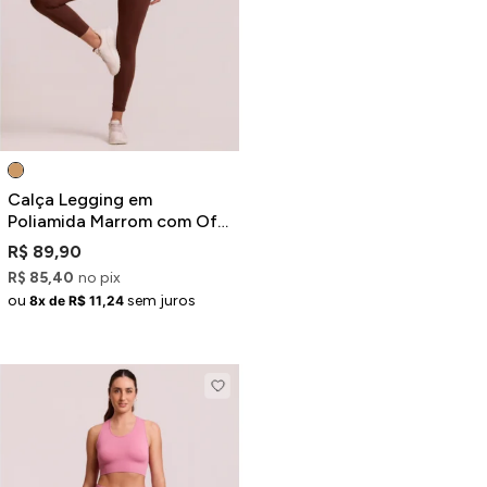
Jaquetas
Jaquetas
a
al
Conjunto
Calça Legging em
Poliamida Marrom com Off-
White
R$ 89,90
R$ 85,40
no pix
a
ou
sem juros
8x de R$ 11,24