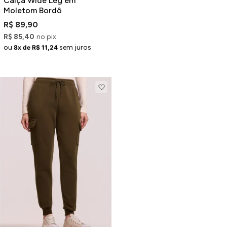
Calça Wide Leg em
Moletom Bordô
R$ 89,90
R$ 85,40
no pix
ou
sem juros
8x de R$ 11,24