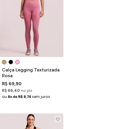
ermudas
 Macacões
Calça Legging Texturizada
Rosa
R$ 69,90
R$ 66,40
no pix
ou
sem juros
8x de R$ 8,74