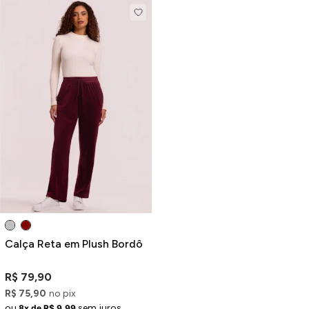
Calça Reta em Plush Bordô
R$ 79,90
R$ 75,90
no pix
ou
sem juros
8x de R$ 9,99