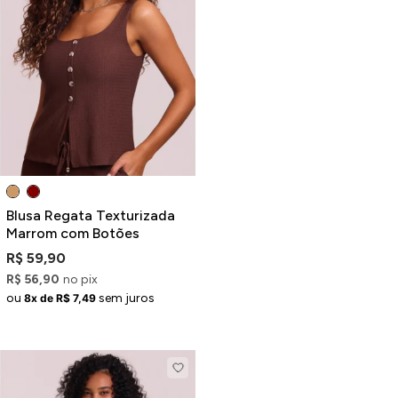
ermudas
 Macacões
Blusa Regata Texturizada
Marrom com Botões
R$ 59,90
R$ 56,90
no pix
ou
sem juros
8x de R$ 7,49