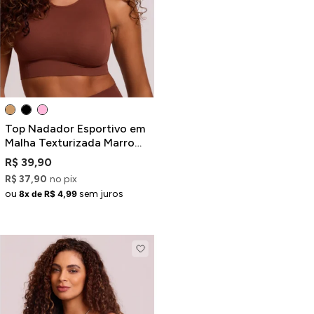
Jaquetas
Jaquetas
a
al
Conjunto
Top Nadador Esportivo em
Malha Texturizada Marrom
com Bojo Removível
R$ 39,90
R$ 37,90
no pix
a
ou
sem juros
8x de R$ 4,99