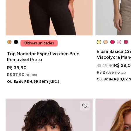
Últimas unidades
Blusa Básica C
Top Nadador Esportivo com Bojo
Viscolycra Man
Removível Preto
R$ 29,
R$ 49,90
R$ 39,90
R$ 27,55
no pix
R$ 37,90
no pix
ou
8x de R$ 3,62
ou
sem juros
8x de R$ 4,99