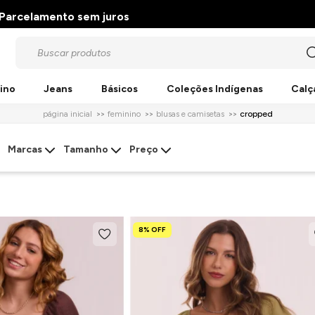
Parcelamento sem juros
ino
Jeans
Básicos
Coleções Indígenas
Calç
página inicial
feminino
blusas e camisetas
cropped
Marcas
Tamanho
Preço
8% OFF