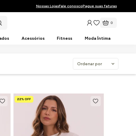
Nossas Lojas
Fale conosco
Pague suas faturas
0
ados
Acessórios
Fitness
Moda Íntima
22% OFF