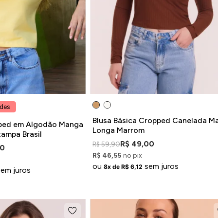
ades
Blusa Básica Cropped Canelada M
ped em Algodão Manga
Longa Marrom
tampa Brasil
R$ 49,00
R$ 59,90
00
R$ 46,55
no pix
ou
sem juros
8x de R$ 6,12
sem juros