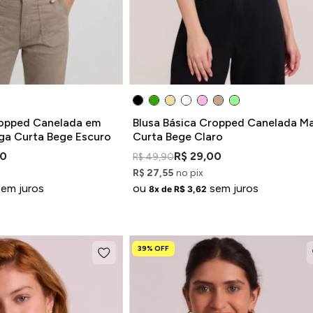
ropped Canelada em
Blusa Básica Cropped Canelada M
ga Curta Bege Escuro
Curta Bege Claro
00
R$ 29,00
R$ 49,90
R$ 27,55
no pix
sem juros
ou
sem juros
8x de R$ 3,62
39% OFF