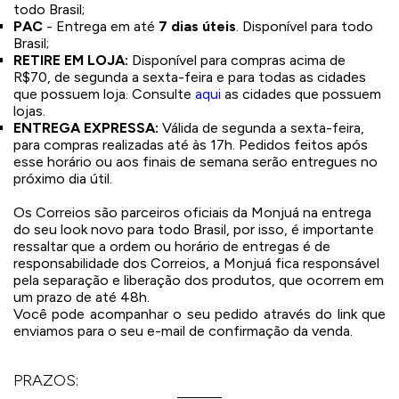
todo Brasil;
PAC
- Entrega em até
7 dias úteis
. Disponível para todo
Jaquetas
Brasil;
RETIRE EM LOJA:
Disponível para compras acima de
R$70, de segunda a sexta-feira e para todas as cidades
Jaquetas
a
que possuem loja. Consulte
aqui
as cidades que possuem
lojas.
al
ENTREGA EXPRESSA:
Válida de segunda a sexta-feira,
para compras realizadas até às 17h. Pedidos feitos após
Conjunto
esse horário ou aos finais de semana serão entregues no
próximo dia útil.
Os Correios são parceiros oficiais da Monjuá na entrega
do seu look novo para todo Brasil, por isso, é importante
a
ressaltar que a ordem ou horário de entregas é de
responsabilidade dos Correios, a Monjuá fica responsável
pela separação e liberação dos produtos, que ocorrem em
um prazo de até 48h.
Você pode acompanhar o seu pedido através do link que
enviamos para o seu e-mail de confirmação da venda.
PRAZOS: