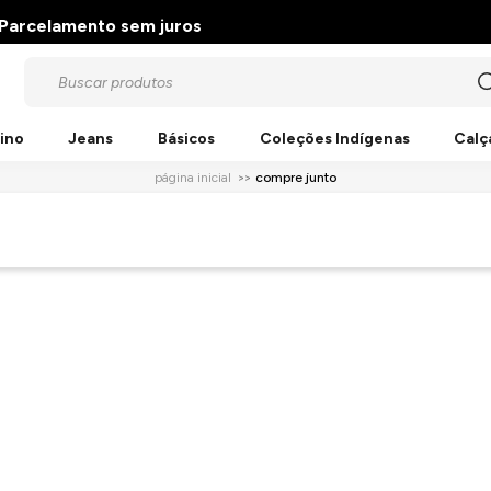
Parcelamento sem juros
ino
Jeans
Básicos
Coleções Indígenas
Calç
página inicial
compre junto