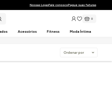
Nossas Lojas
Fale conosco
Pague suas faturas
0
ados
Acessórios
Fitness
Moda Íntima