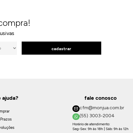
 compra!
usivas
cadastrar
e ajuda?
fale conosco
cfm@monjua.com.br
mprar
(55) 3003-2004
 Prazos
Horário de atendimento:
voluções
Seg-Sex: 9h às 18h | Sáb: 9h às 12h