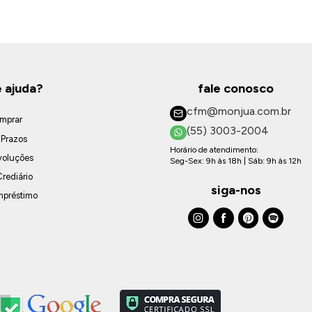
e ajuda?
fale conosco
cfm@monjua.com.br
mprar
(55) 3003-2004
 Prazos
Horário de atendimento:
voluções
Seg-Sex: 9h às 18h | Sáb: 9h às 12h
rediário
siga-nos
mpréstimo