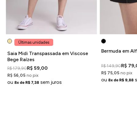
Últimas unidades
Bermuda em Alfa
Saia Midi Transpassada em Viscose
Bege Raízes
R$ 79,
R$ 149,90
R$ 59,00
R$ 179,90
R$ 75,05
no pix
R$ 56,05
no pix
ou
8x de R$ 9,88
ou
sem juros
8x de R$ 7,38