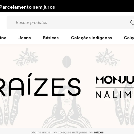
Parcelamento sem juros
ino
Jeans
Básicos
Coleções Indígenas
Calç
página inicial
coleções indígenas
raízes