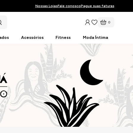
Nossas Lojas
Fale conosco
Pague suas faturas
0
ados
Acessórios
Fitness
Moda Íntima