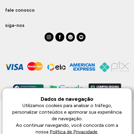
fale conosco
siga-nos
Dados de navegação
Utilizamos cookies para analisar o tráfego,
personalizar conteúdos e aprimorar sua experiência
Monjuá | CNPJ 98.102.650/0083-99 | Av. Júlio de Castilhos, 1553 - 02 - Três
Passos | © Todos os direitos reservados
de navegação.
As imagens aqui apresentadas são meramente lustrativas, podendo haver
Ao continuar navegando, você concorda com a
diferença de tonalidade dependendo do monitor.
nossa
Política de Privacidade
.