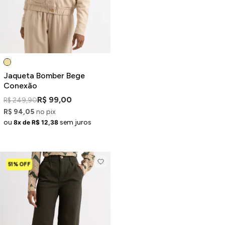
ermudas
 Macacões
Jaqueta Bomber Bege
Conexão
R$ 99,00
R$ 249,90
R$ 94,05
no pix
ou
sem juros
8x de R$ 12,38
51% OFF