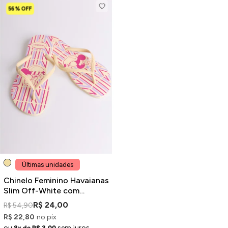
56% OFF
Últimas unidades
Chinelo Feminino Havaianas
Slim Off-White com
Estampa Disney
R$ 24,00
R$ 54,90
R$ 22,80
no pix
ou
sem juros
8x de R$ 3,00