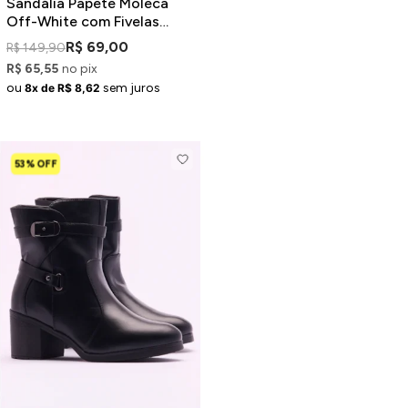
Sandália Papete Moleca
Off-White com Fivelas
Douradas Tratorada
R$ 69,00
R$ 149,90
R$ 65,55
no pix
ou
sem juros
8x de R$ 8,62
53% OFF