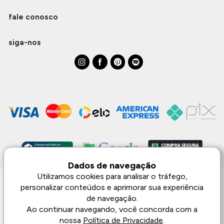
fale conosco
siga-nos
Dados de navegação
Utilizamos cookies para analisar o tráfego,
personalizar conteúdos e aprimorar sua experiência
Monjuá | CNPJ 98.102.650/0083-99 | Av. Júlio de Castilhos, 1553 - 02 - Três
Passos | © Todos os direitos reservados
de navegação.
As imagens aqui apresentadas são meramente lustrativas, podendo haver
Ao continuar navegando, você concorda com a
diferença de tonalidade dependendo do monitor.
nossa
Política de Privacidade
.