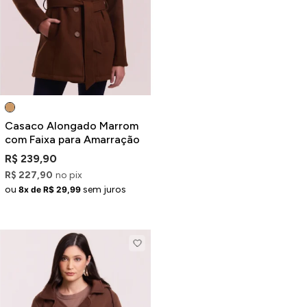
Jaquetas
Jaquetas
a
al
Conjunto
Casaco Alongado Marrom
com Faixa para Amarração
R$ 239,90
R$ 227,90
no pix
a
ou
sem juros
8x de R$ 29,99