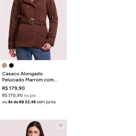
ermudas
 Macacões
Casaco Alongado
Peluciado Marrom com
Capuz e Cinto
R$ 179,90
R$ 170,90
no pix
ou
sem juros
8x de R$ 22,49