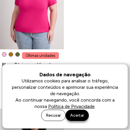
Últimas unidades
Blusa Básica em Viscolycra
Manga Curta Rosa Plus Size
Dados de navegação
R$ 19,00
R$ 59,90
Utilizamos cookies para analisar o tráfego,
R$ 18,05
no pix
personalizar conteúdos e aprimorar sua experiência
ou
sem juros
8x de R$ 2,38
de navegação.
Ao continuar navegando, você concorda com a
nossa
Política de Privacidade
.
Recusar
Aceitar
62% OFF