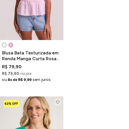
Jaquetas
Jaquetas
a
al
Conjunto
Blusa Bata Texturizada em
Renda Manga Curta Rosa
com Amarração
R$ 79,90
R$ 75,90
no pix
a
ou
sem juros
8x de R$ 9,99
62% OFF