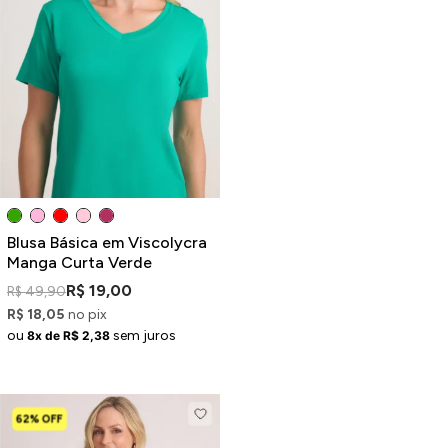
ermudas
 Macacões
Blusa Básica em Viscolycra
Manga Curta Verde
R$ 19,00
R$ 49,90
R$ 18,05
no pix
ou
sem juros
8x de R$ 2,38
62% OFF