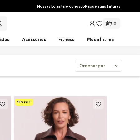
Nossas Lojas
Fale conosco
Pague suas faturas
0
ados
Acessórios
Fitness
Moda Íntima
13% OFF