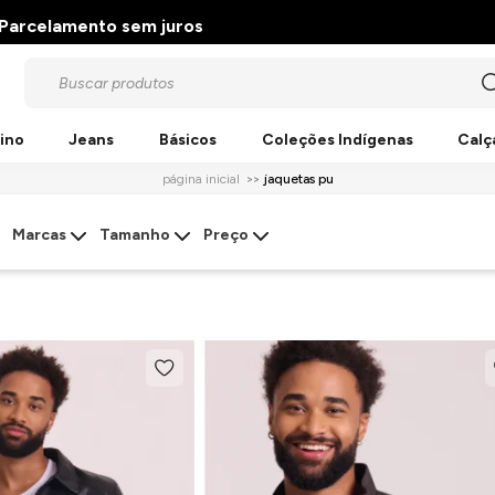
Parcelamento sem juros
ino
Jeans
Básicos
Coleções Indígenas
Calç
página inicial
jaquetas pu
Marcas
Tamanho
Preço