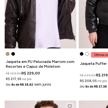
Últimas u
Jaqueta em PU Peluciada Marrom com
Jaqueta Puffer
Recortes e Capuz de Moletom
R$ 229,00
R$ 259,90
R$ 21
R$ 249,90
R$ 217,55
no pix
R$ 208,05
no pix
ou
sem juros
8x de R$ 28,62
ou
8x de R$ 27,38