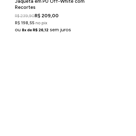
Jaqueta em PU Off-White com
Recortes
R$ 209,00
R$ 239,90
R$ 198,55
no pix
ou
sem juros
8x de R$ 26,12