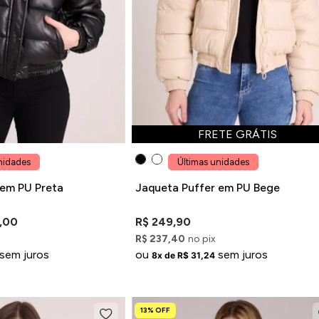
FRETE GRÁTIS
nidades
Últimas unidades
 em PU Preta
Jaqueta Puffer em PU Bege
9,00
R$ 249,90
R$ 237,40
no pix
sem juros
ou
sem juros
8x de R$ 31,24
13% OFF