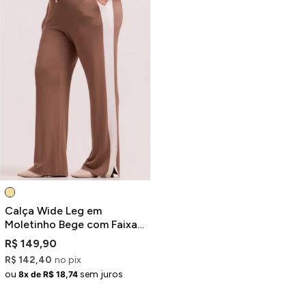
Calça Wide Leg em
Moletinho Bege com Faixas
e Fendas Laterais Plus Size
R$ 149,90
R$ 142,40
no pix
ou
sem juros
8x de R$ 18,74