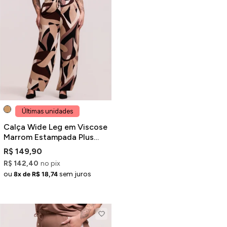
ermudas
 Macacões
Últimas unidades
Calça Wide Leg em Viscose
Marrom Estampada Plus
Size
R$ 149,90
R$ 142,40
no pix
ou
sem juros
8x de R$ 18,74