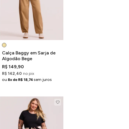
Jaquetas
Jaquetas
a
al
Conjunto
Calça Baggy em Sarja de
Algodão Bege
R$ 149,90
R$ 142,40
no pix
a
ou
sem juros
8x de R$ 18,74