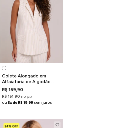
Colete Alongado em
Alfaiataria de Algodão
Listrado Off-White e Bege
R$ 159,90
R$ 151,90
no pix
ou
sem juros
8x de R$ 19,99
24% OFF