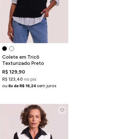
Jaquetas
Jaquetas
a
al
Conjunto
Colete em Tricô
Texturizado Preto
R$ 129,90
R$ 123,40
no pix
a
ou
sem juros
8x de R$ 16,24