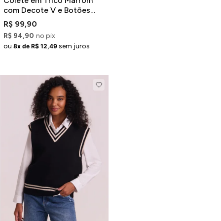
Colete em Tricô Marrom
com Decote V e Botões
Dourados
R$ 99,90
R$ 94,90
no pix
ou
sem juros
8x de R$ 12,49