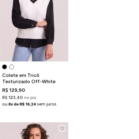
ermudas
 Macacões
Colete em Tricô
Texturizado Off-White
R$ 129,90
R$ 123,40
no pix
ou
sem juros
8x de R$ 16,24