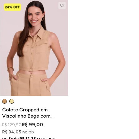
24% OFF
Colete Cropped em
Viscolinho Bege com
Costuras Contrastantes
R$ 99,00
R$ 129,90
R$ 94,05
no pix
ou
sem juros
8x de R$ 12,38