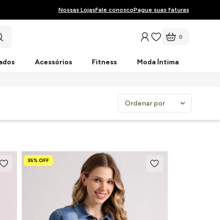
Nossas Lojas
Fale conosco
Pague suas faturas
0
ados
Acessórios
Fitness
Moda Íntima
35% OFF