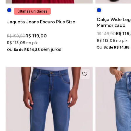
Últimas unidades
Calça Wide Leg
Jaqueta Jeans Escuro Plus Size
Marmorizado
R$ 119
R$ 149,90
R$ 119,00
R$ 159,90
R$ 113,05
no pix
R$ 113,05
no pix
ou
8x de R$ 14,88
ou
sem juros
8x de R$ 14,88