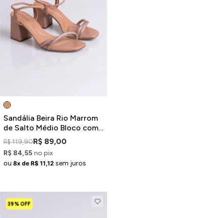
ermudas
 Macacões
Sandália Beira Rio Marrom
de Salto Médio Bloco com
Tiras Brilhosas
R$ 89,00
R$ 119,90
R$ 84,55
no pix
ou
sem juros
8x de R$ 11,12
39% OFF