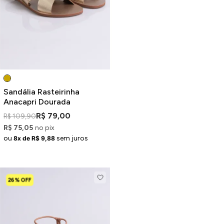
Jaquetas
Jaquetas
a
al
Conjunto
Sandália Rasteirinha
Anacapri Dourada
R$ 79,00
R$ 109,90
R$ 75,05
no pix
a
ou
sem juros
8x de R$ 9,88
26% OFF